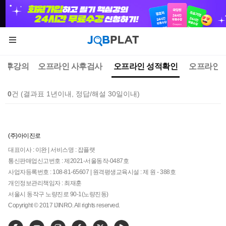
 사후강의
오프라인 사후검사
오프라인 성적확인
오프라인 
0
건 (결과표 1년이내, 정답/해설 30일이내)
(주)아이진로
대표이사 : 이완 | 서비스명 : 잡플랫
통신판매업신고번호 : 제2021-서울동작-0487호
사업자등록번호 : 108-81-65607 | 원격평생교육시설 : 제 원 - 388호
개인정보관리책임자 : 최재훈
서울시 동작구 노량진로 90-1(노량진동)
Copyright © 2017 IJINRO. All rights reserved.